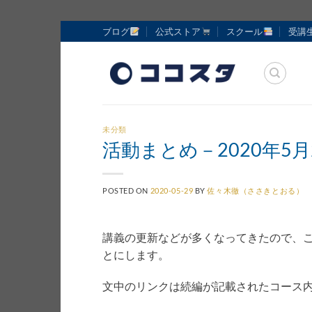
Skip
ブログ
公式ストア
スクール
受講
to
content
未分類
活動まとめ－2020年5月
POSTED ON
2020-05-29
BY
佐々木徹（ささきとおる）
講義の更新などが多くなってきたので、こち
とにします。
文中のリンクは続編が記載されたコース内