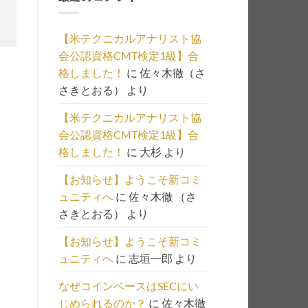
の
一
【米テクニカルアナリスト協
覧
会公認資格CMT検定1級】合
は
格しました！
に
佐々木徹（さ
こ
さきとおる）
より
ち
ら
【米テクニカルアナリスト協
会公認資格CMT検定1級】合
格しました！
に
大杉
より
【お知らせ】ようこそ新コミ
ュニティへ
に
佐々木徹 （さ
さきとおる）
より
【お知らせ】ようこそ新コミ
ュニティへ
に
志垣一郎
より
なぜコインベースはSECにい
じめられるのか？
に
佐々木徹