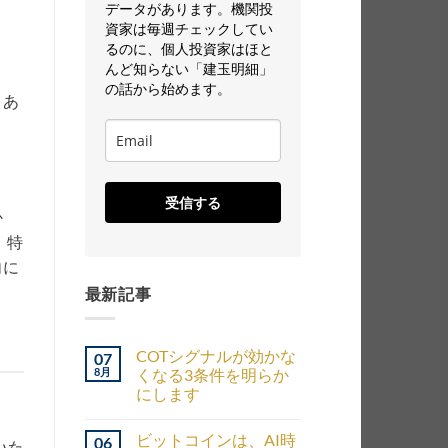
データがあります。機関投
資家は毎週チェックしてい
るのに、個人投資家はほと
んど知らない「建玉明細」
の話から始めます。
、あ
受信する
か
。特
向に
最新記事
COTシグナルが効かな
07
8月
くなる3条件を明らか
にします
ビットコインは、AI時
06
いた