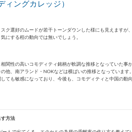
（トレーディングカレッジ）
リスク選好のムードが若干トーンダウンした様にも見えますが
、気にする程の動向では無いでしょう。
と相関性の高いコモディティ銘柄が軟調な推移となっていた事
の他、南アランド・NOKなどは横ばいの推移となっています
関しても敏感になっており、今後も、コモディティと中国の動
出す方法
パートで出てくる、エクセルの為替の乖離率の作り方を教えて