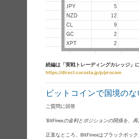
続編は「実戦トレーディングカレッジ」
https://direct.cocosta.jp/p/procom
ビットコインで国境のな
ご質問に回答
‘BitFinexの金利とポジションの関係を
正直なところ、BitFinexはブラック