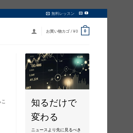
無料レッスン
0
お買い物カゴ /
¥
0
知るだけで
るこ
変わる
ニュースより先に見るべき