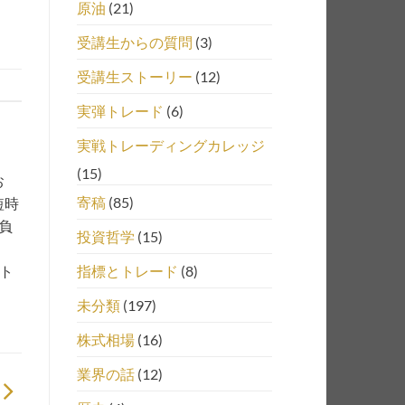
原油
(21)
受講生からの質問
(3)
受講生ストーリー
(12)
実弾トレード
(6)
実戦トレーディングカレッジ
(15)
お
寄稿
(85)
短時
負
投資哲学
(15)
指標とトレード
(8)
、ト
未分類
(197)
株式相場
(16)
業界の話
(12)