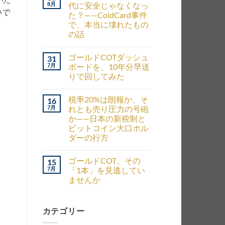
8月
代に安全じゃなくなっ
いで
た？——ColdCard事件
で、本当に壊れたもの
の話
ゴールドCOTダッシュ
31
7月
ボードを、10年分早送
りで回してみた
税率20%は朗報か、そ
16
7月
れとも売り圧力の号砲
か——日本の新税制と
ビットコイン大口ホル
ダーの行方
ゴールドCOT、その
15
7月
「1本」を見逃してい
ませんか
カテゴリー