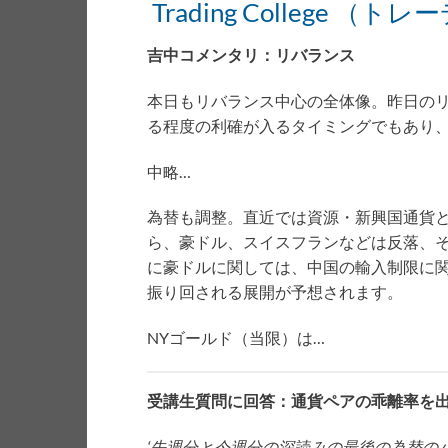
Trading College 
吉中コメンタリ：リバランス
本日もリバランス中心の全体像。昨日の
る程度の利確が入るタイミングでもあり
中略…
為替も調整。直近では資源・新興国通貨
ら、豪ドル、スイスフランなどは反落、そ
に豪ドルに関しては、中国の輸入制限に
振り回される展開が予想されます。
NYゴールド（当限）は…
受講生質問に回答：通貨ペアの乖離率を
‘先週分と今週分の深読みの最後の為替の