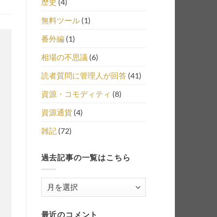
歴史
(4)
無料ツール
(1)
番外編
(1)
相場の不思議
(6)
読者質問に管理人が回答
(41)
資源・コモディティ
(8)
資源通貨
(4)
雑記
(72)
過去記事の一覧はこちら
過
去
記
最近のコメント
事