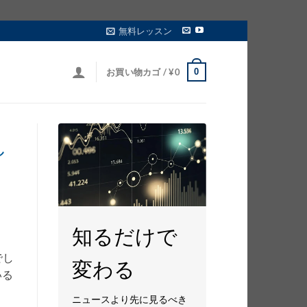
無料レッスン
0
お買い物カゴ /
¥
0
し
知るだけで
でし
変わる
いる
ニュースより先に見るべき