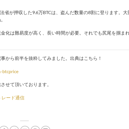
司法省が押収した9.6万BTCは、盗んだ数量の8割に登ります。大
ね。
現金化は難易度が高く、長い時間が必要。それでも尻尾を掴ま
記事から前半を抜粋してみました。出典はこちら！
-btcprice
信させて頂いております。
トレード通信