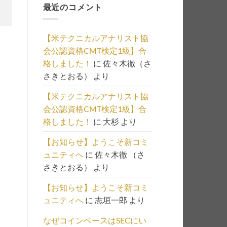
最近のコメント
事
の
一
【米テクニカルアナリスト協
覧
会公認資格CMT検定1級】合
は
格しました！
に
佐々木徹（さ
こ
さきとおる）
より
ち
ら
【米テクニカルアナリスト協
会公認資格CMT検定1級】合
格しました！
に
大杉
より
【お知らせ】ようこそ新コミ
ュニティへ
に
佐々木徹 （さ
さきとおる）
より
【お知らせ】ようこそ新コミ
ュニティへ
に
志垣一郎
より
なぜコインベースはSECにい