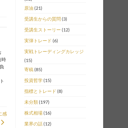
原油
(21)
受講生からの質問
(3)
受講生ストーリー
(12)
実弾トレード
(6)
実戦トレーディングカレッジ
お
短時
(15)
負
寄稿
(85)
投資哲学
(15)
、ト
指標とトレード
(8)
未分類
(197)
株式相場
(16)
に感
業界の話
(12)