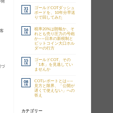
が簡
ゴールドCOTダッシュ
31
7月
ボードを、10年分早送
りで回してみた
税率20%は朗報か、そ
16
顧客
7月
れとも売り圧力の号砲
か——日本の新税制と
ビットコイン大口ホル
ダーの行方
ゴールドCOT、その
15
7月
「1本」を見逃してい
紐づ
ませんか
COTレポートとは——
08
7月
見方と限界、「公開が
遅くて使えない」への
答え
カテゴリー