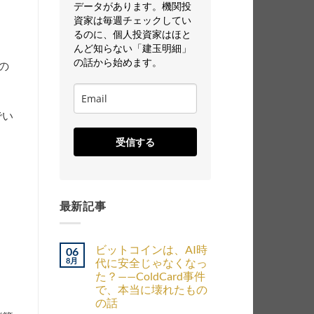
データがあります。機関投
）
資家は毎週チェックしてい
るのに、個人投資家はほと
んど知らない「建玉明細」
の話から始めます。
の
でい
受信する
最新記事
ビットコインは、AI時
06
8月
代に安全じゃなくなっ
た？——ColdCard事件
で、本当に壊れたもの
の話