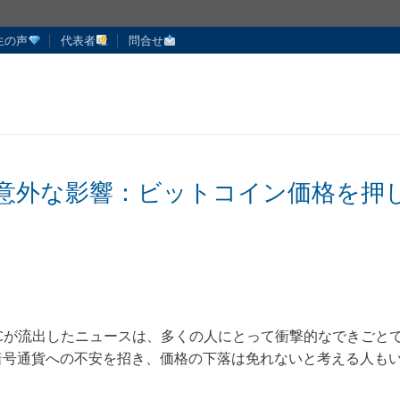
生の声
代表者
問合せ
意外な影響：ビットコイン価格を押
 BTCが流出したニュースは、多くの人にとって衝撃的なできごと
暗号通貨への不安を招き、価格の下落は免れないと考える人も