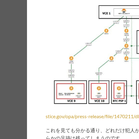
stice.gov/opa/press-release/file/1470211/dl
これを見ても分かる通り、どれだけ犯人
らかの足跡は残ってしまうのです。