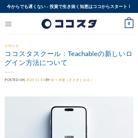
Skip
今からでも遅くない - 投資で生き抜く知恵はココからスタート！
to
content
0
お知らせ
ココスタスクール：Teachableの新しいロ
グイン方法について
POSTED ON
2024-11-03
BY
佐々木徹（ささきとおる）