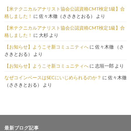
一
【米テクニカルアナリスト協会公認資格CMT検定1級】合
覧
格しました！
に
佐々木徹（ささきとおる）
より
は
こ
【米テクニカルアナリスト協会公認資格CMT検定1級】合
ち
格しました！
に
大杉
より
ら
【お知らせ】ようこそ新コミュニティへ
に
佐々木徹 （さ
さきとおる）
より
【お知らせ】ようこそ新コミュニティへ
に
志垣一郎
より
なぜコインベースはSECにいじめられるのか？
に
佐々木徹
（ささきとおる）
より
最新ブログ記事