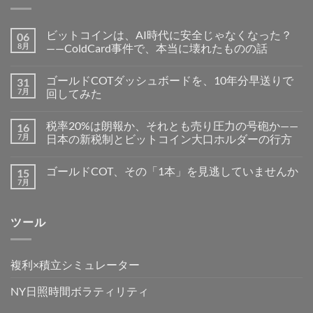
ビットコインは、AI時代に安全じゃなくなった？
06
8月
——ColdCard事件で、本当に壊れたものの話
ゴールドCOTダッシュボードを、10年分早送りで
31
7月
回してみた
税率20%は朗報か、それとも売り圧力の号砲か——
16
7月
日本の新税制とビットコイン大口ホルダーの行方
ゴールドCOT、その「1本」を見逃していませんか
15
7月
ツール
複利×積立シミュレーター
NY日照時間ボラティリティ