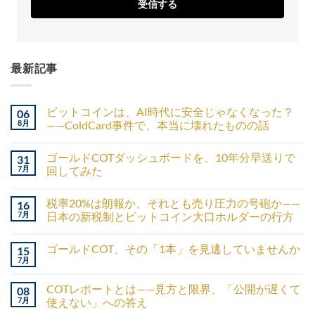
受信する
最新記事
ビットコインは、AI時代に安全じゃなくなった？
06
8月
——ColdCard事件で、本当に壊れたものの話
ゴールドCOTダッシュボードを、10年分早送りで
31
7月
回してみた
税率20%は朗報か、それとも売り圧力の号砲か——
16
7月
日本の新税制とビットコイン大口ホルダーの行方
ゴールドCOT、その「1本」を見逃していませんか
15
7月
COTレポートとは——見方と限界、「公開が遅くて
08
7月
使えない」への答え