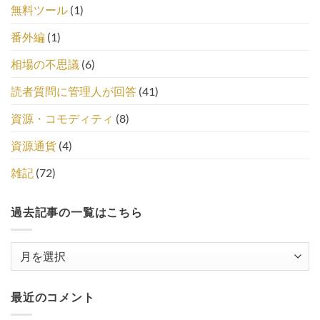
無料ツール
(1)
番外編
(1)
相場の不思議
(6)
読者質問に管理人が回答
(41)
資源・コモディティ
(8)
資源通貨
(4)
雑記
(72)
過去記事の一覧はこちら
過
去
記
最近のコメント
事
の