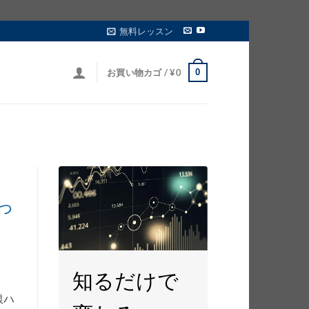
無料レッスン
0
お買い物カゴ /
¥
0
っ
知るだけで
銀ハ