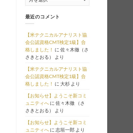
去
記
最近のコメント
事
の
一
【米テクニカルアナリスト協
覧
会公認資格CMT検定1級】合
は
格しました！
に
佐々木徹（さ
こ
さきとおる）
より
ち
ら
【米テクニカルアナリスト協
会公認資格CMT検定1級】合
格しました！
に
大杉
より
【お知らせ】ようこそ新コミ
ュニティへ
に
佐々木徹 （さ
さきとおる）
より
【お知らせ】ようこそ新コミ
ュニティへ
に
志垣一郎
より