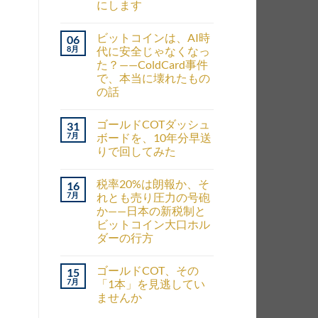
にします
ビットコインは、AI時
06
8月
代に安全じゃなくなっ
た？——ColdCard事件
で、本当に壊れたもの
の話
ゴールドCOTダッシュ
31
7月
ボードを、10年分早送
りで回してみた
税率20%は朗報か、そ
16
7月
れとも売り圧力の号砲
か——日本の新税制と
ビットコイン大口ホル
ダーの行方
ゴールドCOT、その
15
7月
「1本」を見逃してい
ませんか