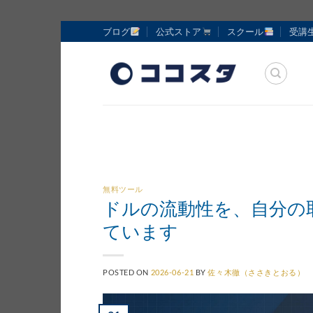
Skip
ブログ
公式ストア
スクール
受講
to
content
無料ツール
ドルの流動性を、自分の
ています
POSTED ON
2026-06-21
BY
佐々木徹（ささきとおる）