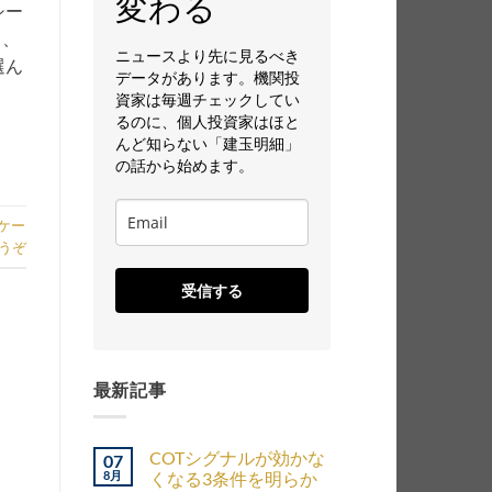
変わる
シー
ら、
ニュースより先に見るべき
選ん
データがあります。機関投
資家は毎週チェックしてい
るのに、個人投資家はほと
んど知らない「建玉明細」
の話から始めます。
ケー
うぞ
受信する
最新記事
COTシグナルが効かな
07
8月
くなる3条件を明らか