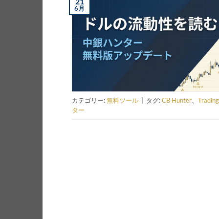
21
6月
カテゴリー:
無料ツール
|
タグ:
CB Hunter
、
Tradin
ター