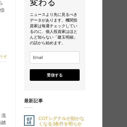
変わる
ら
通信
ニュースより先に見るべき
データがあります。機関投
資家は毎週チェックしてい
るのに、個人投資家はほと
んど知らない「建玉明細」
の話から始めます。
うぞ
受信する
最新記事
、流
COTシグナルが効かな
07
の踏
8月
くなる3条件を明らか