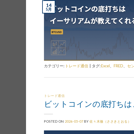
14
5月
カテゴリー:
トレード通信
|
タグ:
Excel
、
FRED
、
セ
トレード通信
ビットコインの底打ちは
POSTED ON
2026-05-07
BY
佐々木徹（ささきとおる）