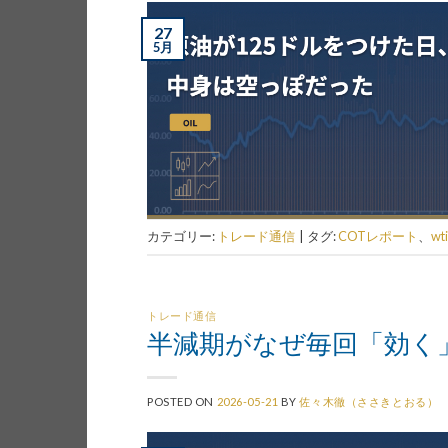
27
5月
カテゴリー:
トレード通信
|
タグ:
COTレポート
、
wti
トレード通信
半減期がなぜ毎回「効く
POSTED ON
2026-05-21
BY
佐々木徹（ささきとおる）