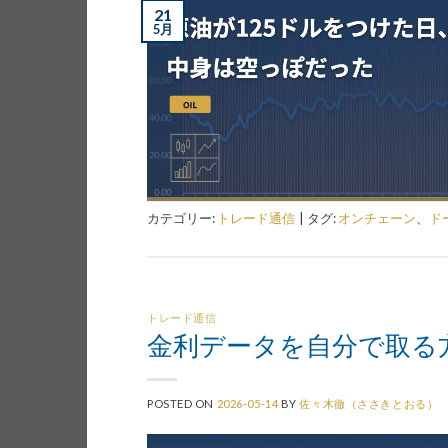
21
5月
カテゴリー:
トレード通信
|
タグ:
オンチェーン
、
ド
トレード通信
金利データを自分で取る方法
POSTED ON
2026-05-14
BY
佐々木徹（ささきとおる）