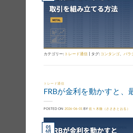
カテゴリー:
トレード通信
|
タグ:
コンタンゴ
、
パラ
トレード通信
FRBが金利を動かすと
POSTED ON
2026-06-01
BY
佐々木徹（ささきとおる）
01
6月