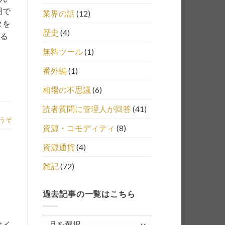
明で
業界の話
(12)
タを
歴史
(4)
いる
無料ツール
(1)
番外編
(1)
相場の不思議
(6)
読者質問に管理人が回答
(41)
うぞ
資源・コモディティ
(8)
資源通貨
(4)
雑記
(72)
過去記事の一覧はこちら
過
サイ