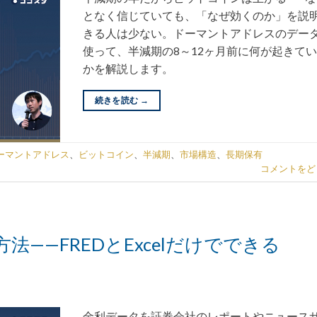
となく信じていても、「なぜ効くのか」を説
きる人は少ない。ドーマントアドレスのデー
使って、半減期の8～12ヶ月前に何が起きて
かを解説します。
続きを読む
→
ーマントアドレス
、
ビットコイン
、
半減期
、
市場構造
、
長期保有
コメントをど
——FREDとExcelだけでできる
金利データを証券会社のレポートやニュース