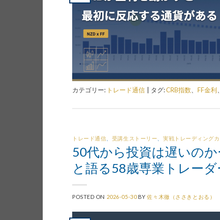
カテゴリー:
トレード通信
|
タグ:
CRB指数
、
FF金利
トレード通信
、
受講生ストーリー
、
実戦トレーディングカ
50代から投資は遅いの
と語る58歳専業トレーダ
POSTED ON
2026-05-30
BY
佐々木徹（ささきとおる）