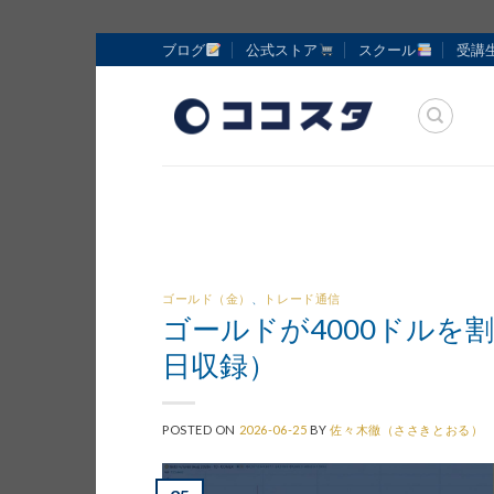
Skip
ブログ
公式ストア
スクール
受講
to
content
ゴールド（金）
、
トレード通信
ゴールドが4000ドルを
日収録）
POSTED ON
2026-06-25
BY
佐々木徹（ささきとおる）