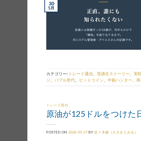
30
5月
カテゴリー:
トレード通信
、
受講生ストーリー
、
実
ジ
、
バブル世代
、
ビットコイン
、
中銀ハンター
、
再
トレード通信
原油が125ドルをつけ
POSTED ON
2026-05-27
BY
佐々木徹（ささきとおる）