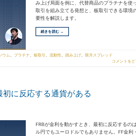
み上げ局面を例に、代替商品のプラチナを使
取引を組み立てる発想と、板取引できる環境
要性を解説します。
続きを読む
→
ジウム
、
プラチナ
、
板取引
、
流動性
、
踏み上げ
、
限月スプレッド
コメントをど
、最初に反応する通貨がある
FRBが金利を動かすとき、最初に反応するの
ル円でもユーロドルでもありません。FF金利