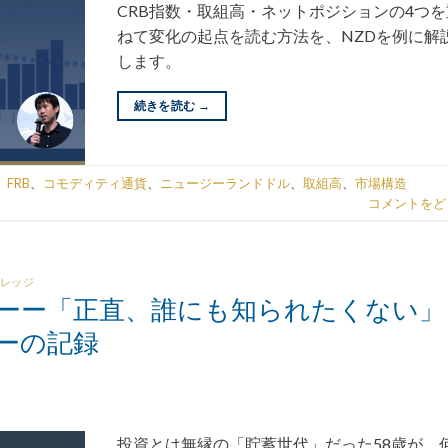
CRB指数・取組高・ネットポジションの4つを
ねて変化の起点を読む方法を、NZDを例に解
します。
続きを読む
→
、
FRB
、
コモディティ通貨
、
ニュージーランドドル
、
取組高
、
市場構造
コメントをど
レッジ
かーー「正直、誰にも知られたくない」
ーの記録
投資とは無縁の「貯蓄世代」だった58歳が、