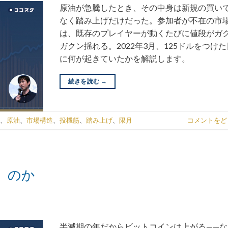
原油が急騰したとき、その中身は新規の買い
なく踏み上げだけだった。参加者が不在の市
は、既存のプレイヤーが動くたびに値段がガ
ガクン揺れる。2022年3月、125ドルをつけた
に何が起きていたかを解説します。
続きを読む
→
、
原油
、
市場構造
、
投機筋
、
踏み上げ
、
限月
コメントをど
」のか
半減期の年だからビットコインは上がる——な