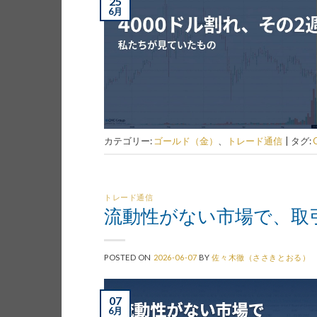
25
6月
カテゴリー:
ゴールド（金）
、
トレード通信
|
タグ:
トレード通信
流動性がない市場で、取
POSTED ON
2026-06-07
BY
佐々木徹（ささきとおる）
07
6月