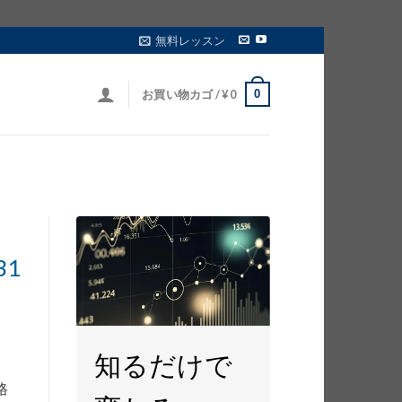
無料レッスン
0
お買い物カゴ /
¥
0
1
知るだけで
格