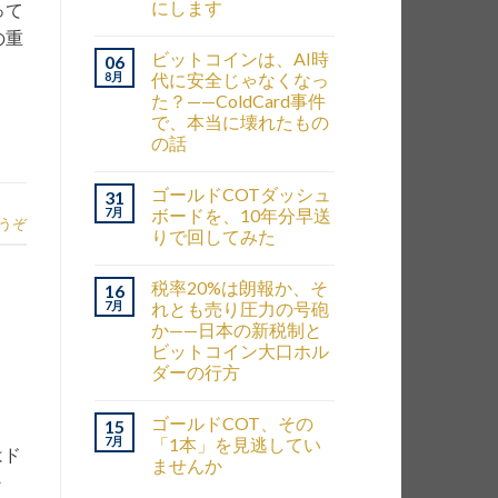
にします
って
の重
ビットコインは、AI時
06
8月
代に安全じゃなくなっ
た？——ColdCard事件
で、本当に壊れたもの
の話
ゴールドCOTダッシュ
31
7月
ボードを、10年分早送
うぞ
りで回してみた
税率20%は朗報か、そ
16
7月
れとも売り圧力の号砲
か——日本の新税制と
ビットコイン大口ホル
ダーの行方
ゴールドCOT、その
15
7月
「1本」を見逃してい
はド
ませんか
・