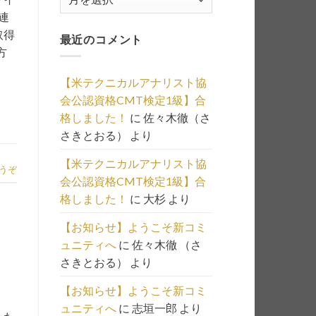
去
連
記
取得
最近のコメント
事
方
の
一
【米テクニカルアナリスト協
覧
会公認資格CMT検定1級】合
は
格しました！
に
佐々木徹（さ
こ
さきとおる）
より
ち
ら
【米テクニカルアナリスト協
うぞ
会公認資格CMT検定1級】合
格しました！
に
大杉
より
【お知らせ】ようこそ新コミ
ュニティへ
に
佐々木徹 （さ
さきとおる）
より
【お知らせ】ようこそ新コミ
ュニティへ
に
志垣一郎
より